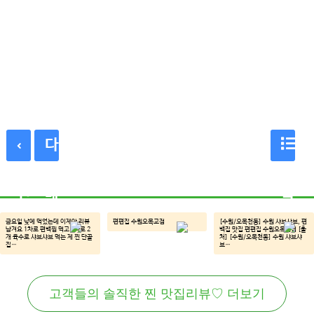
다
이
음
목
전
매
록
매
장
금요일 낮에 먹었는데 이제야 리뷰
편편집 수원오목교점
[수원/오목천동] 수원 샤브샤브, 편
남겨요 1차로 편백찜 먹고 2차로 2
백집 맛집 편편집 수원오목천점 [출
개 육수로 샤브샤브 먹는 제 찐 단골
처] [수원/오목천동] 수원 샤브샤
장
집…
브…
고객들의 솔직한 찐 맛집리뷰♡ 더보기