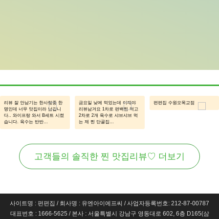
리뷰 잘 안남기는 한사람중 한
금요일 낮에 먹었는데 이제야
편편집 수원오목교점
명인데 너무 맛집이라 남깁니
리뷰남겨요 1차로 편백찜 먹고
다.. 와이프랑 와서 B세트 시켰
2차로 2개 육수로 샤브샤브 먹
습니다. 육수는 반반…
는 제 찐 단골집…
고객들의 솔직한 찐 맛집리뷰♡ 더보기
사이트명 : 편편집
/
회사명 : 유엔아이에프씨
/
사업자등록번호: 212-87-00787
대표번호 : 1666-5625
/
본사 : 서울특별시 강남구 영동대로 602, 6층 D165(삼