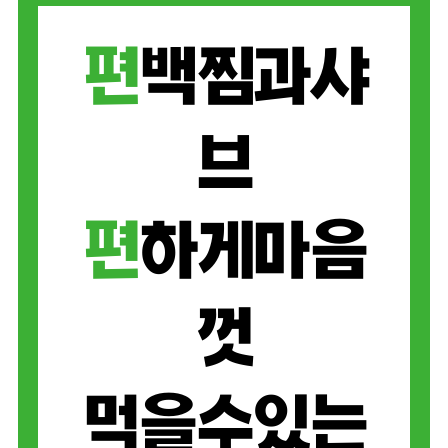
편
백찜과샤
브
편
하게마음
껏
먹을수있는