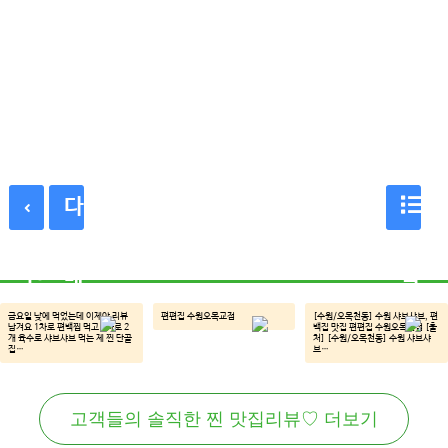
다
이
음
목
전
매
록
매
장
금요일 낮에 먹었는데 이제야 리뷰
편편집 수원오목교점
[수원/오목천동] 수원 샤브샤브, 편
남겨요 1차로 편백찜 먹고 2차로 2
백집 맛집 편편집 수원오목천점 [출
개 육수로 샤브샤브 먹는 제 찐 단골
처] [수원/오목천동] 수원 샤브샤
장
집…
브…
고객들의 솔직한 찐 맛집리뷰♡ 더보기